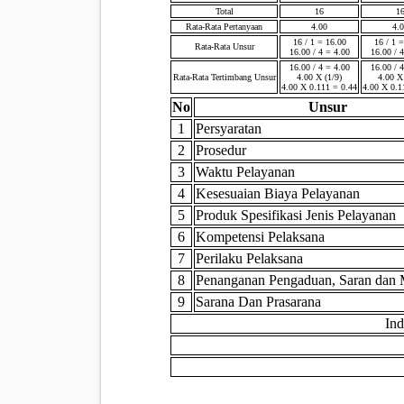
Total
16
1
Rata-Rata Pertanyaan
4.00
4.
16 / 1 = 16.00
16 / 1 
Rata-Rata Unsur
16.00 / 4 = 4.00
16.00 / 
16.00 / 4 = 4.00
16.00 / 
Rata-Rata Tertimbang Unsur
4.00 X (1/9)
4.00 X
4.00 X 0.111 = 0.44
4.00 X 0.1
No
Unsur
1
Persyaratan
2
Prosedur
3
Waktu Pelayanan
4
Kesesuaian Biaya Pelayanan
5
Produk Spesifikasi Jenis Pelayanan
6
Kompetensi Pelaksana
7
Perilaku Pelaksana
8
Penanganan Pengaduan, Saran dan
9
Sarana Dan Prasarana
In