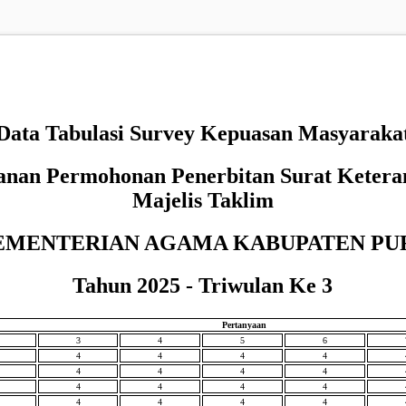
Data Tabulasi Survey Kepuasan Masyaraka
yanan Permohonan Penerbitan Surat Ketera
Majelis Taklim
EMENTERIAN AGAMA KABUPATEN PU
Tahun 2025 - Triwulan Ke 3
Pertanyaan
3
4
5
6
4
4
4
4
4
4
4
4
4
4
4
4
4
4
4
4