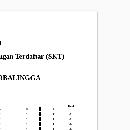
t
ngan Terdaftar (SKT)
RBALINGGA
Total
7
8
9
4
4
4
36
4
4
4
36
4
4
4
36
4
4
4
36