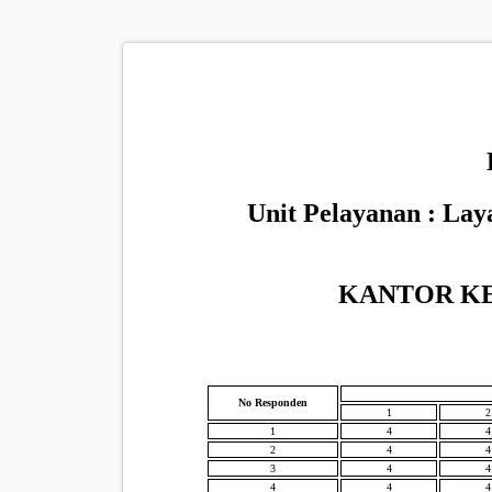
Unit Pelayanan : La
KANTOR K
No Responden
1
2
1
4
4
2
4
4
3
4
4
4
4
4