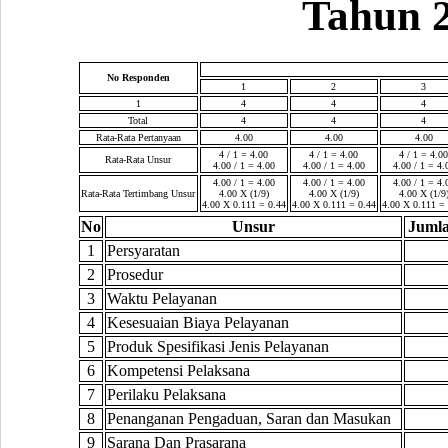
Tahun 2
No Responden
1
2
3
1
4
4
4
Total
4
4
4
Rata-Rata Pertanyaan
4.00
4.00
4.00
4 / 1 = 4.00
4 / 1 = 4.00
4 / 1 = 4.0
Rata-Rata Unsur
4.00 / 1 = 4.00
4.00 / 1 = 4.00
4.00 / 1 = 4.
4.00 / 1 = 4.00
4.00 / 1 = 4.00
4.00 / 1 = 4.
Rata-Rata Tertimbang Unsur
4.00 X (1/9)
4.00 X (1/9)
4.00 X (1/9
4.00 X 0.111 = 0.44
4.00 X 0.111 = 0.44
4.00 X 0.111 = 
No
Unsur
Jumla
1
Persyaratan
2
Prosedur
3
Waktu Pelayanan
4
Kesesuaian Biaya Pelayanan
5
Produk Spesifikasi Jenis Pelayanan
6
Kompetensi Pelaksana
7
Perilaku Pelaksana
8
Penanganan Pengaduan, Saran dan Masukan
9
Sarana Dan Prasarana