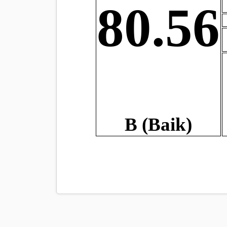
80.56
B (Baik)