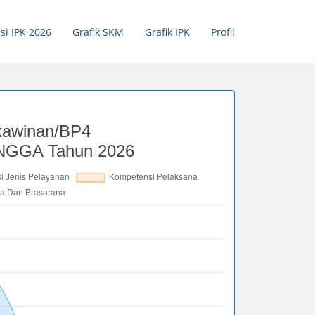
si IPK 2026
Grafik SKM
Grafik IPK
Profil
kawinan/BP4
GGA Tahun 2026