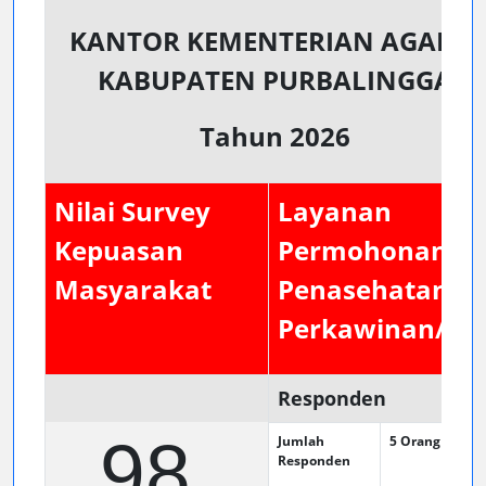
KANTOR KEMENTERIAN AGAMA
KABUPATEN PURBALINGGA
Tahun 2026
Nilai Survey
Layanan
Kepuasan
Permohonan
Masyarakat
Penasehatan
Perkawinan/BP
Responden
98.
Jumlah
5
Orang
Responden