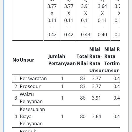
3.77
3.77
3.91
3.64
3.77
X
X
X
X
X
0.11
0.11
0.11
0.11
0.11
=
=
=
=
=
0.42
0.42
0.43
0.40
0.42
Nilai
Nilai Rata-
Jumlah
Total
Rata-
Rata
No
Unsur
Pertanyaan
Nilai
Rata
Tertimbang
Unsur
Unsur
1
Persyaratan
1
83
3.77
0.42
2
Prosedur
1
83
3.77
0.42
Waktu
3
1
86
3.91
0.43
Pelayanan
Kesesuaian
4
Biaya
1
80
3.64
0.40
Pelayanan
Produk