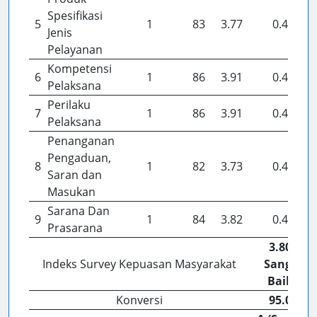
Spesifikasi
5
1
83
3.77
0.42
Jenis
Pelayanan
Kompetensi
6
1
86
3.91
0.43
Pelaksana
Perilaku
7
1
86
3.91
0.43
Pelaksana
Penanganan
Pengaduan,
8
1
82
3.73
0.41
Saran dan
Masukan
Sarana Dan
9
1
84
3.82
0.42
Prasarana
3.80 (
Indeks Survey Kepuasan Masyarakat
Sangat
Baik )
Konversi
95.08