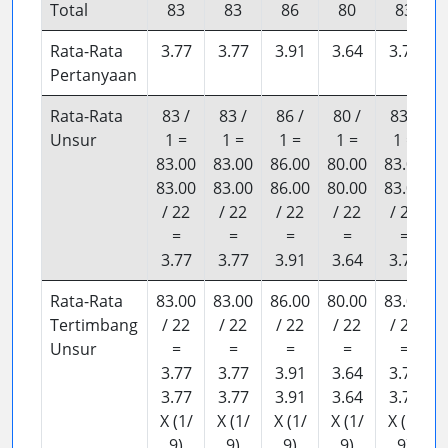
Total
83
83
86
80
83
Rata-Rata
3.77
3.77
3.91
3.64
3.77
Pertanyaan
Rata-Rata
83 /
83 /
86 /
80 /
83 /
Unsur
1 =
1 =
1 =
1 =
1 =
83.00
83.00
86.00
80.00
83.00
83.00
83.00
86.00
80.00
83.00
/ 22
/ 22
/ 22
/ 22
/ 22
=
=
=
=
=
3.77
3.77
3.91
3.64
3.77
Rata-Rata
83.00
83.00
86.00
80.00
83.00
Tertimbang
/ 22
/ 22
/ 22
/ 22
/ 22
Unsur
=
=
=
=
=
3.77
3.77
3.91
3.64
3.77
3.77
3.77
3.91
3.64
3.77
X (1/
X (1/
X (1/
X (1/
X (1/
9)
9)
9)
9)
9)