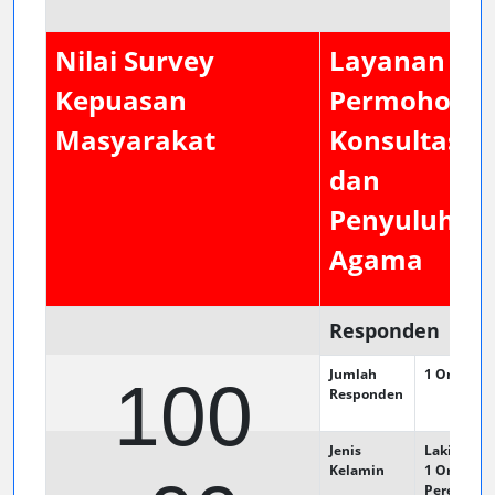
Nilai Survey
Layanan
Kepuasan
Permohona
Masyarakat
Konsultasi
dan
Penyuluhan
Agama
Responden
Jumlah
1
Orang
100
Responden
Jenis
Laki - Laki 
Kelamin
1
Orang
Perempua